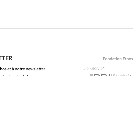
TTER
Fondation Ethos
hos et à notre newsletter
oir et rester informés sur nos
Ethos Services