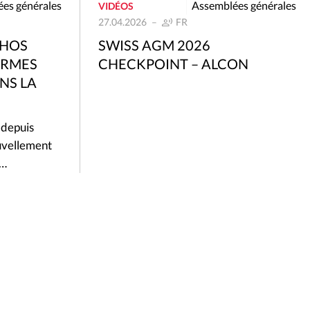
es générales
Assemblées générales
VIDÉOS
27.04.2026
FR
THOS
SWISS AGM 2026
ORMES
CHECKPOINT – ALCON
NS LA
 depuis
uvellement
n…