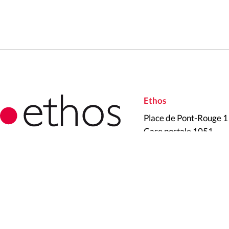
Ethos
Place de Pont-Rouge 1
Case postale 1051
CH-1211 Genève 26