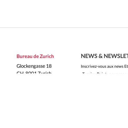
NEWS & NEWSLE
Bureau de Zurich
Glockengasse 18
Inscrivez-vous aux news Et
CH-8001 Zurich
«Turning Point» pour recev
actualités par email.
S'inscrire