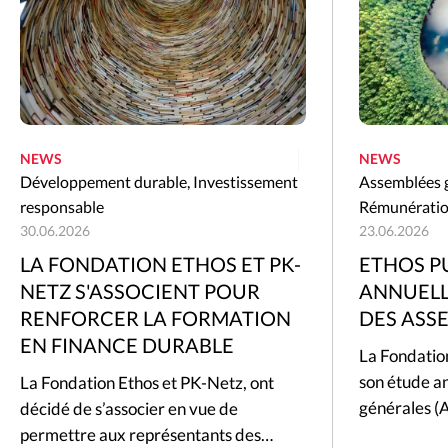
NEWS
NEWS
Développement durable
,
Investissement
Assemblées 
responsable
Rémunérati
30.06.2026
23.06.2026
LA FONDATION ETHOS ET PK-
ETHOS P
NETZ S'ASSOCIENT POUR
ANNUELL
RENFORCER LA FORMATION
DES ASS
EN FINANCE DURABLE
La Fondation
son étude an
La Fondation Ethos et PK-Netz, ont
générales 
décidé de s’associer en vue de
permettre aux représentants des…