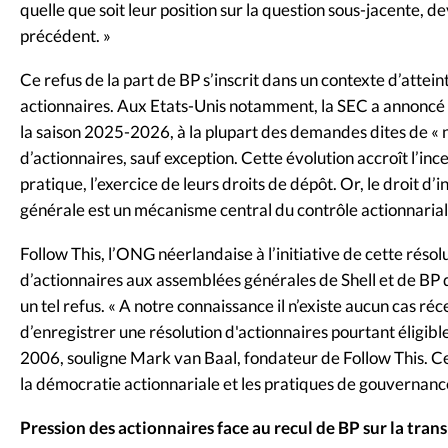
quelle que soit leur position sur la question sous-jacente, d
précédent. »
Ce refus de la part de BP s’inscrit dans un contexte d’atte
actionnaires. Aux Etats-Unis notamment, la SEC a annoncé 
la saison 2025-2026, à la plupart des demandes dites de « n
d’actionnaires, sauf exception. Cette évolution accroît l’inc
pratique, l’exercice de leurs droits de dépôt. Or, le droit d’
générale est un mécanisme central du contrôle actionnarial
Follow This, l’ONG néerlandaise à l’initiative de cette réso
d’actionnaires aux assemblées générales de Shell et de BP de
un tel refus. « A notre connaissance il n’existe aucun cas r
d’enregistrer une résolution d'actionnaires pourtant éligible
2006, souligne Mark van Baal, fondateur de Follow This. Ce
la démocratie actionnariale et les pratiques de gouvernan
Pression des actionnaires face au recul de BP sur la tran