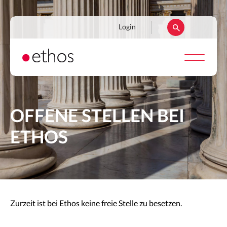
Direkt
zum
Navigation
Login
Inhalt
secondaire
OFFENE STELLEN BEI
ETHOS
Zurzeit ist bei Ethos keine freie Stelle zu besetzen.